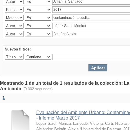
Nuevos filtros:
Mostrando 1 de un total de 1 resultados de la colección: La
Ambiente.
(0.002 segundos)
1
Evaluación del Ambiente Urbano: Contaminac
- Informe Marzo 2017
López Sardi, Mónica
;
Larroudé, Victoria
;
Curti, Nicolas
;
Alejandro
;
Beltrán, Alexis
(
Universidad de Palermo
,
201