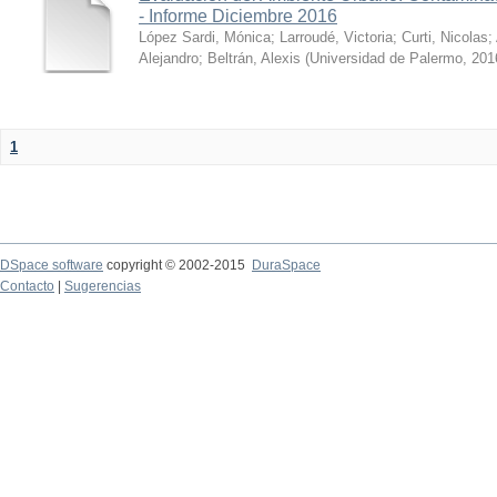
- Informe Diciembre 2016
López Sardi, Mónica
;
Larroudé, Victoria
;
Curti, Nicolas
;
Alejandro
;
Beltrán, Alexis
(
Universidad de Palermo
,
201
1
DSpace software
copyright © 2002-2015
DuraSpace
Contacto
|
Sugerencias