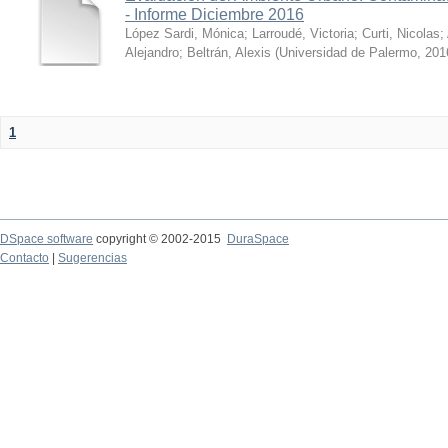
- Informe Diciembre 2016
López Sardi, Mónica
;
Larroudé, Victoria
;
Curti, Nicolas
;
Alejandro
;
Beltrán, Alexis
(
Universidad de Palermo
,
201
1
DSpace software
copyright © 2002-2015
DuraSpace
Contacto
|
Sugerencias