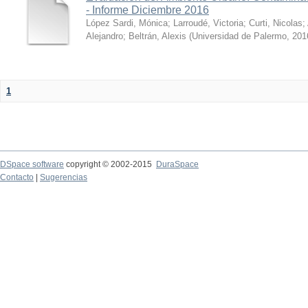
- Informe Diciembre 2016
López Sardi, Mónica
;
Larroudé, Victoria
;
Curti, Nicolas
;
Alejandro
;
Beltrán, Alexis
(
Universidad de Palermo
,
201
1
DSpace software
copyright © 2002-2015
DuraSpace
Contacto
|
Sugerencias