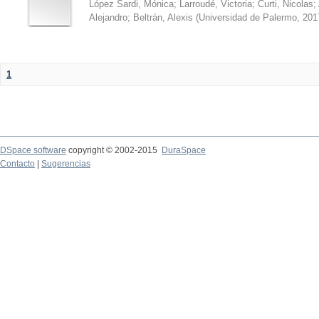
López Sardi, Mónica
;
Larroudé, Victoria
;
Curti, Nicolas
;
Alejandro
;
Beltrán, Alexis
(
Universidad de Palermo
,
201
1
DSpace software
copyright © 2002-2015
DuraSpace
Contacto
|
Sugerencias