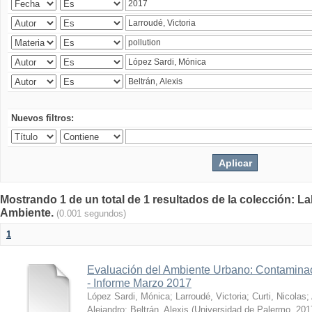
Nuevos filtros:
Mostrando 1 de un total de 1 resultados de la colección: La
Ambiente.
(0.001 segundos)
1
Evaluación del Ambiente Urbano: Contaminac
- Informe Marzo 2017
López Sardi, Mónica
;
Larroudé, Victoria
;
Curti, Nicolas
;
Alejandro
;
Beltrán, Alexis
(
Universidad de Palermo
,
201