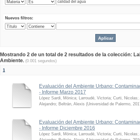
Nuevos filtros:
Mostrando 2 de un total de 2 resultados de la colección: La
Ambiente.
(0.001 segundos)
1
Evaluación del Ambiente Urbano: Contaminac
- Informe Marzo 2017
López Sardi, Mónica
;
Larroudé, Victoria
;
Curti, Nicolas
;
Alejandro
;
Beltrán, Alexis
(
Universidad de Palermo
,
201
Evaluación del Ambiente Urbano: Contaminac
- Informe Diciembre 2016
López Sardi, Mónica
;
Larroudé, Victoria
;
Curti, Nicolas
;
Alejandro
;
Beltrán, Alexis
(
Universidad de Palermo
,
201