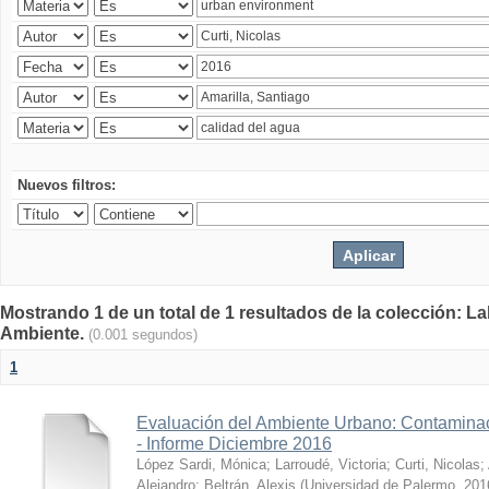
Nuevos filtros:
Mostrando 1 de un total de 1 resultados de la colección: La
Ambiente.
(0.001 segundos)
1
Evaluación del Ambiente Urbano: Contaminac
- Informe Diciembre 2016
López Sardi, Mónica
;
Larroudé, Victoria
;
Curti, Nicolas
;
Alejandro
;
Beltrán, Alexis
(
Universidad de Palermo
,
201