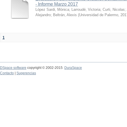
- Informe Marzo 2017
López Sardi, Mónica
;
Larroudé, Victoria
;
Curti, Nicolas
;
Alejandro
;
Beltrán, Alexis
(
Universidad de Palermo
,
201
1
DSpace software
copyright © 2002-2015
DuraSpace
Contacto
|
Sugerencias