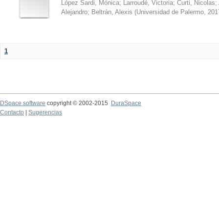
López Sardi, Mónica
;
Larroudé, Victoria
;
Curti, Nicolas
;
Alejandro
;
Beltrán, Alexis
(
Universidad de Palermo
,
201
1
DSpace software
copyright © 2002-2015
DuraSpace
Contacto
|
Sugerencias