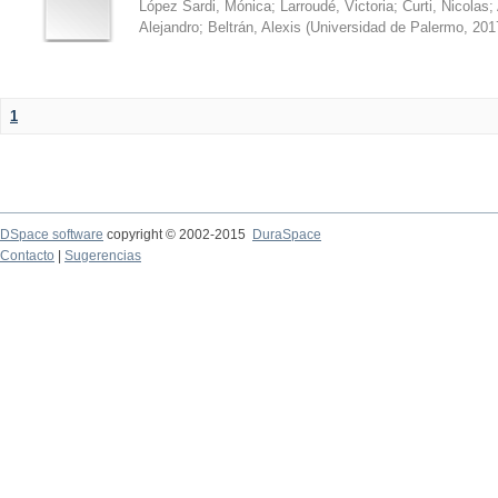
López Sardi, Mónica
;
Larroudé, Victoria
;
Curti, Nicolas
;
Alejandro
;
Beltrán, Alexis
(
Universidad de Palermo
,
201
1
DSpace software
copyright © 2002-2015
DuraSpace
Contacto
|
Sugerencias