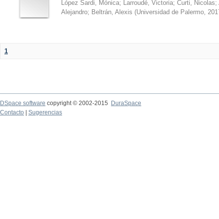
López Sardi, Mónica
;
Larroudé, Victoria
;
Curti, Nicolas
;
Alejandro
;
Beltrán, Alexis
(
Universidad de Palermo
,
201
1
DSpace software
copyright © 2002-2015
DuraSpace
Contacto
|
Sugerencias