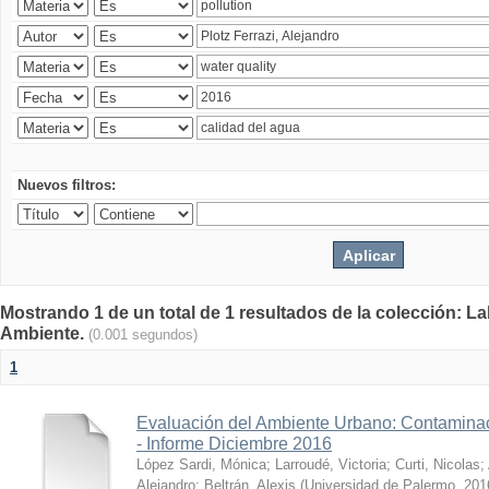
Nuevos filtros:
Mostrando 1 de un total de 1 resultados de la colección: La
Ambiente.
(0.001 segundos)
1
Evaluación del Ambiente Urbano: Contaminac
- Informe Diciembre 2016
López Sardi, Mónica
;
Larroudé, Victoria
;
Curti, Nicolas
;
Alejandro
;
Beltrán, Alexis
(
Universidad de Palermo
,
201