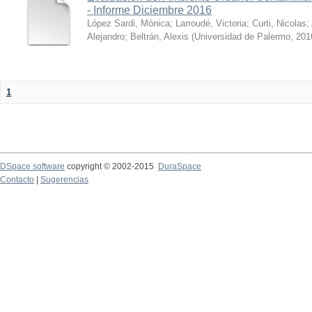
- Informe Diciembre 2016
López Sardi, Mónica
;
Larroudé, Victoria
;
Curti, Nicolas
;
Alejandro
;
Beltrán, Alexis
(
Universidad de Palermo
,
201
1
DSpace software
copyright © 2002-2015
DuraSpace
Contacto
|
Sugerencias