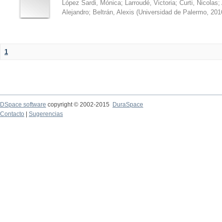
López Sardi, Mónica
;
Larroudé, Victoria
;
Curti, Nicolas
;
Alejandro
;
Beltrán, Alexis
(
Universidad de Palermo
,
201
1
DSpace software
copyright © 2002-2015
DuraSpace
Contacto
|
Sugerencias