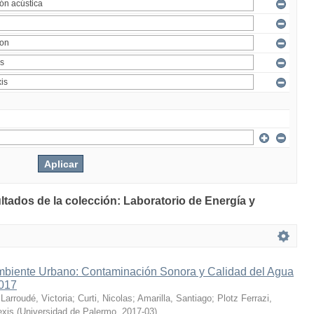
ltados de la colección: Laboratorio de Energía y
mbiente Urbano: Contaminación Sonora y Calidad del Agua
2017
;
Larroudé, Victoria
;
Curti, Nicolas
;
Amarilla, Santiago
;
Plotz Ferrazi,
exis
(
Universidad de Palermo
,
2017-03
)