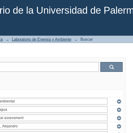
rio de la Universidad de Paler
ía
→
Laboratorio de Energía y Ambiente
→
Buscar