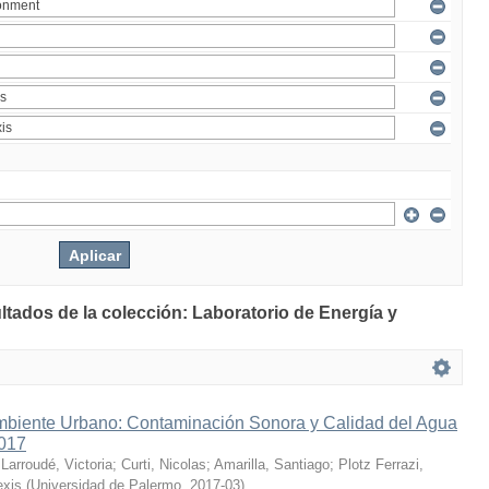
ltados de la colección: Laboratorio de Energía y
mbiente Urbano: Contaminación Sonora y Calidad del Agua
2017
;
Larroudé, Victoria
;
Curti, Nicolas
;
Amarilla, Santiago
;
Plotz Ferrazi,
exis
(
Universidad de Palermo
,
2017-03
)