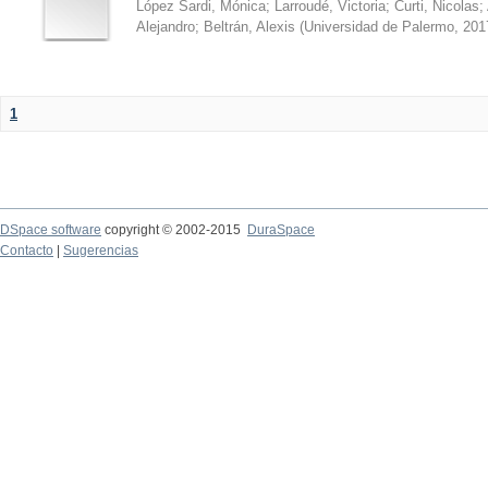
López Sardi, Mónica
;
Larroudé, Victoria
;
Curti, Nicolas
;
Alejandro
;
Beltrán, Alexis
(
Universidad de Palermo
,
201
1
DSpace software
copyright © 2002-2015
DuraSpace
Contacto
|
Sugerencias