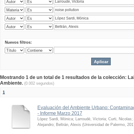
Nuevos filtros:
Mostrando 1 de un total de 1 resultados de la colección: La
Ambiente.
(0.002 segundos)
1
Evaluación del Ambiente Urbano: Contaminac
- Informe Marzo 2017
López Sardi, Mónica
;
Larroudé, Victoria
;
Curti, Nicolas
;
Alejandro
;
Beltrán, Alexis
(
Universidad de Palermo
,
201