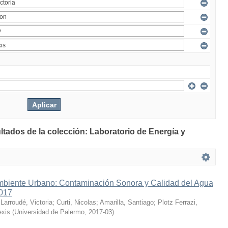
ltados de la colección: Laboratorio de Energía y
mbiente Urbano: Contaminación Sonora y Calidad del Agua
2017
;
Larroudé, Victoria
;
Curti, Nicolas
;
Amarilla, Santiago
;
Plotz Ferrazi,
exis
(
Universidad de Palermo
,
2017-03
)