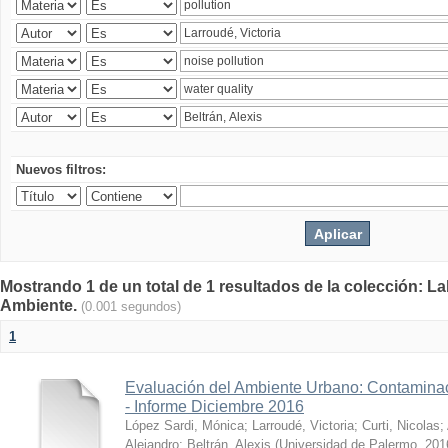
Nuevos filtros:
Mostrando 1 de un total de 1 resultados de la colección: La
Ambiente.
(0.001 segundos)
1
Evaluación del Ambiente Urbano: Contaminac
- Informe Diciembre 2016
López Sardi, Mónica
;
Larroudé, Victoria
;
Curti, Nicolas
;
Alejandro
;
Beltrán, Alexis
(
Universidad de Palermo
,
201