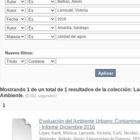
Nuevos filtros:
Mostrando 1 de un total de 1 resultados de la colección: La
Ambiente.
(0.001 segundos)
1
Evaluación del Ambiente Urbano: Contaminac
- Informe Diciembre 2016
López Sardi, Mónica
;
Larroudé, Victoria
;
Curti, Nicolas
;
Alejandro
;
Beltrán, Alexis
(
Universidad de Palermo
,
201