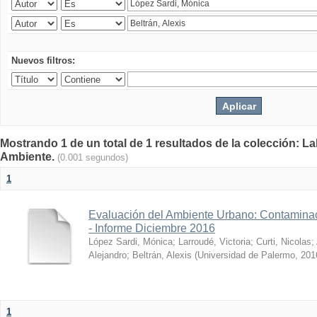
Nuevos filtros:
Mostrando 1 de un total de 1 resultados de la colección: La
Ambiente.
(0.001 segundos)
1
Evaluación del Ambiente Urbano: Contaminac
- Informe Diciembre 2016
López Sardi, Mónica
;
Larroudé, Victoria
;
Curti, Nicolas
;
Alejandro
;
Beltrán, Alexis
(
Universidad de Palermo
,
201
1