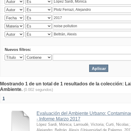
Nuevos filtros:
Mostrando 1 de un total de 1 resultados de la colección: La
Ambiente.
(0.002 segundos)
1
Evaluación del Ambiente Urbano: Contaminac
- Informe Marzo 2017
López Sardi, Mónica
;
Larroudé, Victoria
;
Curti, Nicolas
;
Alejandro
;
Beltrán, Alexis
(
Universidad de Palermo
,
201