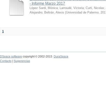
- Informe Marzo 2017
López Sardi, Mónica
;
Larroudé, Victoria
;
Curti, Nicolas
;
Alejandro
;
Beltrán, Alexis
(
Universidad de Palermo
,
201
1
DSpace software
copyright © 2002-2015
DuraSpace
Contacto
|
Sugerencias