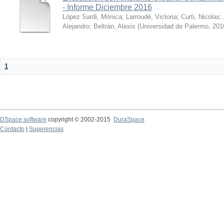
- Informe Diciembre 2016
López Sardi, Mónica
;
Larroudé, Victoria
;
Curti, Nicolas
;
Alejandro
;
Beltrán, Alexis
(
Universidad de Palermo
,
201
1
DSpace software
copyright © 2002-2015
DuraSpace
Contacto
|
Sugerencias