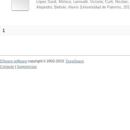
López Sardi, Mónica
;
Larroudé, Victoria
;
Curti, Nicolas
;
Alejandro
;
Beltrán, Alexis
(
Universidad de Palermo
,
201
1
DSpace software
copyright © 2002-2015
DuraSpace
Contacto
|
Sugerencias