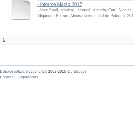
- Informe Marzo 2017
López Sardi, Mónica
;
Larroudé, Victoria
;
Curti, Nicolas
;
Alejandro
;
Beltrán, Alexis
(
Universidad de Palermo
,
201
1
DSpace software
copyright © 2002-2015
DuraSpace
Contacto
|
Sugerencias