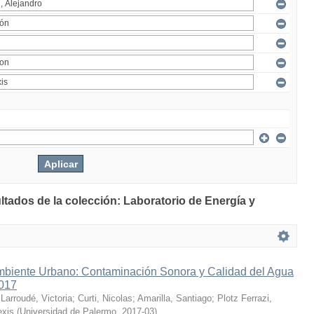
ltados de la colección: Laboratorio de Energía y
mbiente Urbano: Contaminación Sonora y Calidad del Agua
2017
;
Larroudé, Victoria
;
Curti, Nicolas
;
Amarilla, Santiago
;
Plotz Ferrazi,
exis
(
Universidad de Palermo
,
2017-03
)