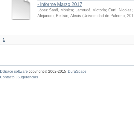
- Informe Marzo 2017
López Sardi, Mónica
;
Larroudé, Victoria
;
Curti, Nicolas
;
Alejandro
;
Beltrán, Alexis
(
Universidad de Palermo
,
201
1
DSpace software
copyright © 2002-2015
DuraSpace
Contacto
|
Sugerencias