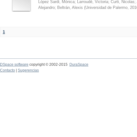
López Sardi, Mónica
;
Larroudé, Victoria
;
Curti, Nicolas
;
Alejandro
;
Beltrán, Alexis
(
Universidad de Palermo
,
201
1
DSpace software
copyright © 2002-2015
DuraSpace
Contacto
|
Sugerencias