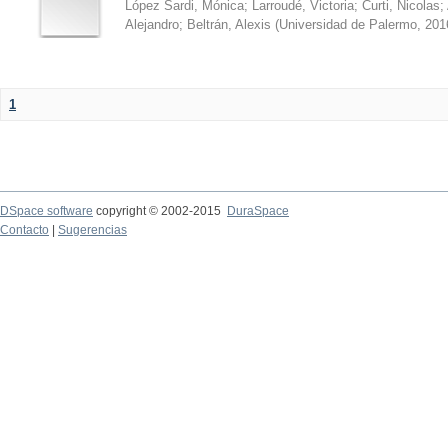
López Sardi, Mónica
;
Larroudé, Victoria
;
Curti, Nicolas
;
Alejandro
;
Beltrán, Alexis
(
Universidad de Palermo
,
201
1
DSpace software
copyright © 2002-2015
DuraSpace
Contacto
|
Sugerencias