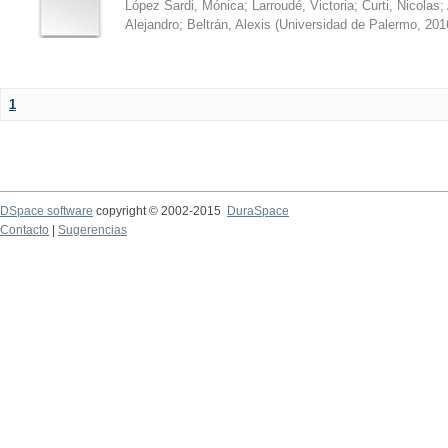
López Sardi, Mónica
;
Larroudé, Victoria
;
Curti, Nicolas
;
Alejandro
;
Beltrán, Alexis
(
Universidad de Palermo
,
201
1
DSpace software
copyright © 2002-2015
DuraSpace
Contacto
|
Sugerencias