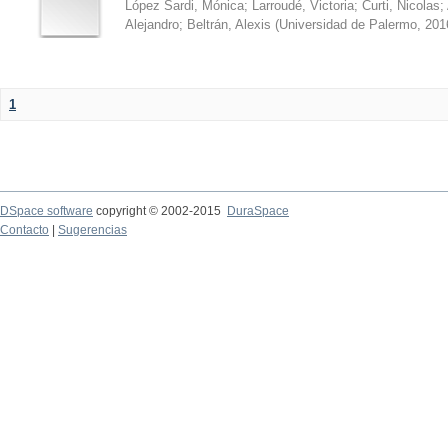
López Sardi, Mónica
;
Larroudé, Victoria
;
Curti, Nicolas
;
Alejandro
;
Beltrán, Alexis
(
Universidad de Palermo
,
201
1
DSpace software
copyright © 2002-2015
DuraSpace
Contacto
|
Sugerencias