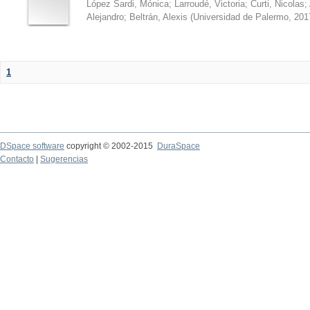
López Sardi, Mónica
;
Larroudé, Victoria
;
Curti, Nicolas
;
Alejandro
;
Beltrán, Alexis
(
Universidad de Palermo
,
201
1
DSpace software
copyright © 2002-2015
DuraSpace
Contacto
|
Sugerencias