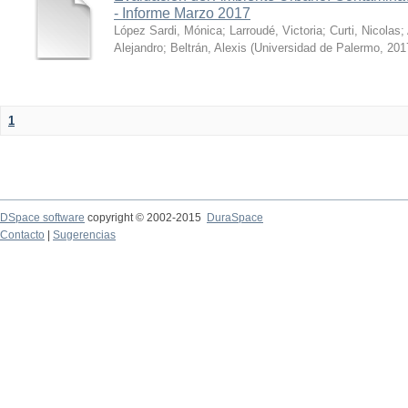
- Informe Marzo 2017
López Sardi, Mónica
;
Larroudé, Victoria
;
Curti, Nicolas
;
Alejandro
;
Beltrán, Alexis
(
Universidad de Palermo
,
201
1
DSpace software
copyright © 2002-2015
DuraSpace
Contacto
|
Sugerencias