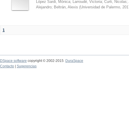
López Sardi, Mónica
;
Larroudé, Victoria
;
Curti, Nicolas
;
Alejandro
;
Beltrán, Alexis
(
Universidad de Palermo
,
201
1
DSpace software
copyright © 2002-2015
DuraSpace
Contacto
|
Sugerencias