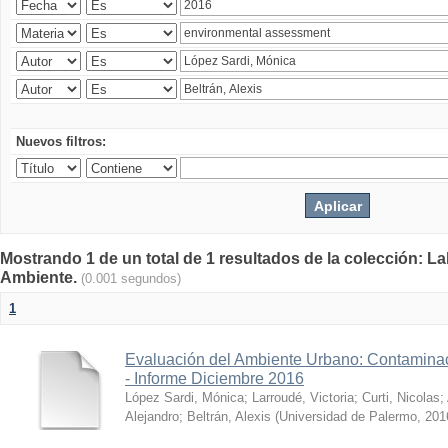
Nuevos filtros:
Mostrando 1 de un total de 1 resultados de la colección: La
Ambiente.
(0.001 segundos)
1
Evaluación del Ambiente Urbano: Contaminac
- Informe Diciembre 2016
López Sardi, Mónica
;
Larroudé, Victoria
;
Curti, Nicolas
;
Alejandro
;
Beltrán, Alexis
(
Universidad de Palermo
,
201