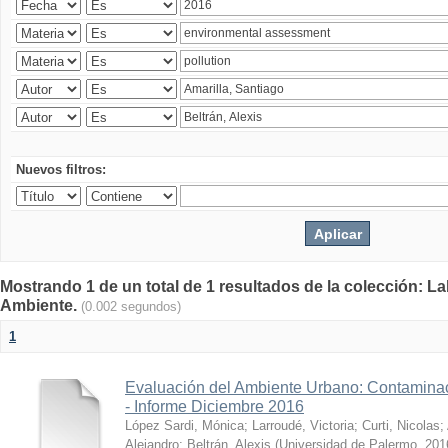
Nuevos filtros:
Mostrando 1 de un total de 1 resultados de la colección: La
Ambiente.
(0.002 segundos)
1
Evaluación del Ambiente Urbano: Contaminac
- Informe Diciembre 2016
López Sardi, Mónica
;
Larroudé, Victoria
;
Curti, Nicolas
;
Alejandro
;
Beltrán, Alexis
(
Universidad de Palermo
,
201