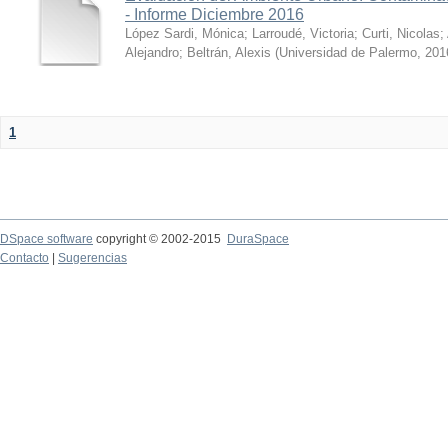
- Informe Diciembre 2016
López Sardi, Mónica
;
Larroudé, Victoria
;
Curti, Nicolas
;
Alejandro
;
Beltrán, Alexis
(
Universidad de Palermo
,
201
1
DSpace software
copyright © 2002-2015
DuraSpace
Contacto
|
Sugerencias