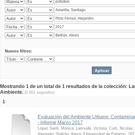
Nuevos filtros:
Mostrando 1 de un total de 1 resultados de la colección: La
Ambiente.
(0.001 segundos)
1
Evaluación del Ambiente Urbano: Contaminac
- Informe Marzo 2017
López Sardi, Mónica
;
Larroudé, Victoria
;
Curti, Nicolas
;
Alejandro
;
Beltrán, Alexis
(
Universidad de Palermo
,
201