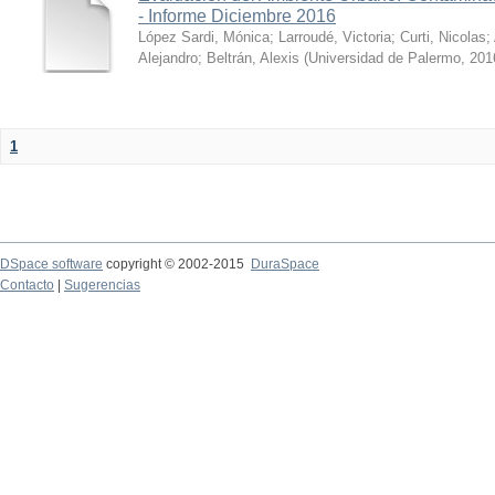
- Informe Diciembre 2016
López Sardi, Mónica
;
Larroudé, Victoria
;
Curti, Nicolas
;
Alejandro
;
Beltrán, Alexis
(
Universidad de Palermo
,
201
1
DSpace software
copyright © 2002-2015
DuraSpace
Contacto
|
Sugerencias