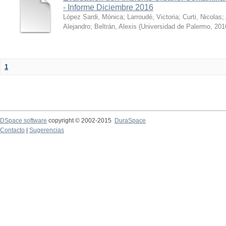
- Informe Diciembre 2016
López Sardi, Mónica
;
Larroudé, Victoria
;
Curti, Nicolas
;
Alejandro
;
Beltrán, Alexis
(
Universidad de Palermo
,
201
1
DSpace software
copyright © 2002-2015
DuraSpace
Contacto
|
Sugerencias