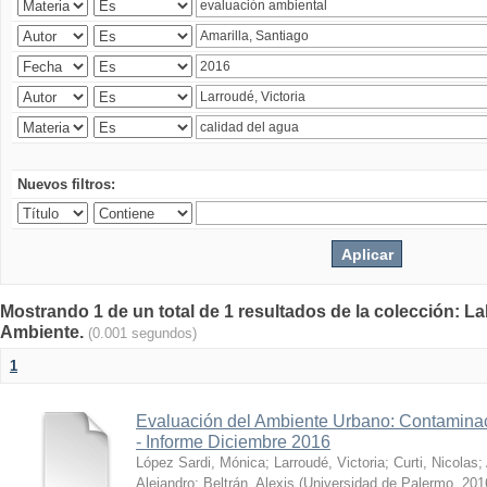
Nuevos filtros:
Mostrando 1 de un total de 1 resultados de la colección: La
Ambiente.
(0.001 segundos)
1
Evaluación del Ambiente Urbano: Contaminac
- Informe Diciembre 2016
López Sardi, Mónica
;
Larroudé, Victoria
;
Curti, Nicolas
;
Alejandro
;
Beltrán, Alexis
(
Universidad de Palermo
,
201