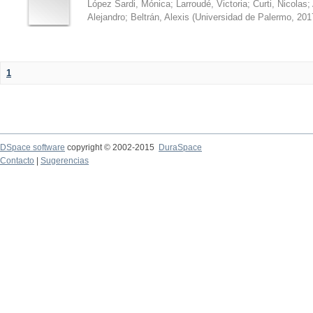
López Sardi, Mónica
;
Larroudé, Victoria
;
Curti, Nicolas
;
Alejandro
;
Beltrán, Alexis
(
Universidad de Palermo
,
201
1
DSpace software
copyright © 2002-2015
DuraSpace
Contacto
|
Sugerencias