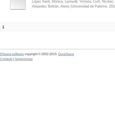
López Sardi, Mónica
;
Larroudé, Victoria
;
Curti, Nicolas
;
Alejandro
;
Beltrán, Alexis
(
Universidad de Palermo
,
201
1
DSpace software
copyright © 2002-2015
DuraSpace
Contacto
|
Sugerencias