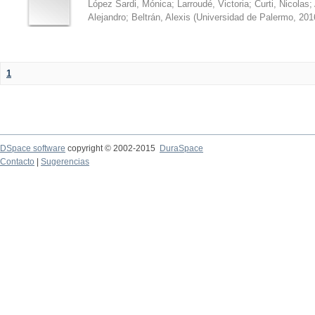
López Sardi, Mónica
;
Larroudé, Victoria
;
Curti, Nicolas
;
Alejandro
;
Beltrán, Alexis
(
Universidad de Palermo
,
201
1
DSpace software
copyright © 2002-2015
DuraSpace
Contacto
|
Sugerencias