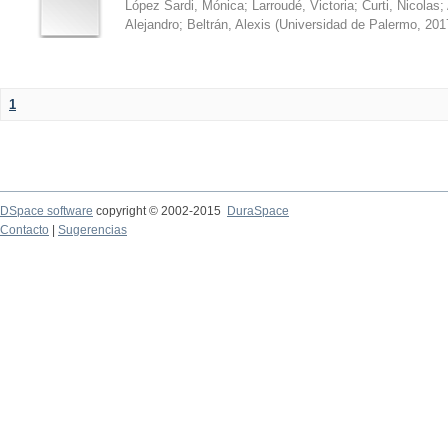
López Sardi, Mónica
;
Larroudé, Victoria
;
Curti, Nicolas
;
Alejandro
;
Beltrán, Alexis
(
Universidad de Palermo
,
201
1
DSpace software
copyright © 2002-2015
DuraSpace
Contacto
|
Sugerencias