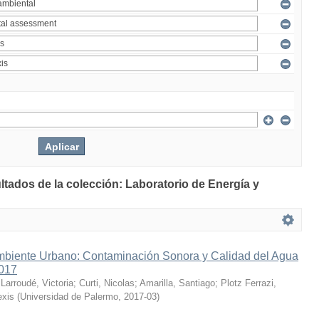
ltados de la colección: Laboratorio de Energía y
mbiente Urbano: Contaminación Sonora y Calidad del Agua
2017
;
Larroudé, Victoria
;
Curti, Nicolas
;
Amarilla, Santiago
;
Plotz Ferrazi,
exis
(
Universidad de Palermo
,
2017-03
)