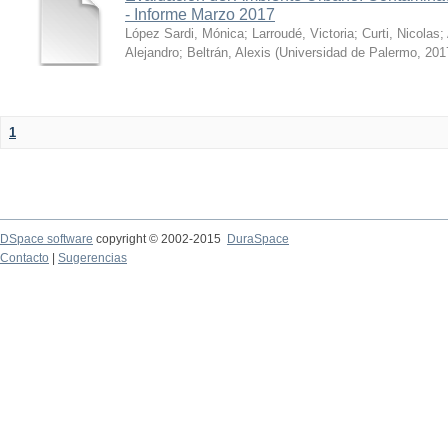
- Informe Marzo 2017
López Sardi, Mónica
;
Larroudé, Victoria
;
Curti, Nicolas
;
Alejandro
;
Beltrán, Alexis
(
Universidad de Palermo
,
201
1
DSpace software
copyright © 2002-2015
DuraSpace
Contacto
|
Sugerencias